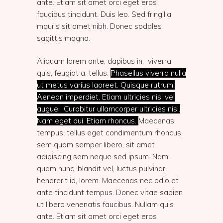
ante. Etiam sit amet orci eget eros
faucibus tincidunt. Duis leo. Sed fringilla
mauris sit amet nibh. Donec sodales
sagittis magna.
Aliquam lorem ante, dapibus in,
viverra
quis, feugiat a, tellus.
Phasellus viverra nulla
ut metus varius laoreet. Quisque rutrum.
Aenean imperdiet. Etiam ultricies nisi vel
augue. Curabitur ullamcorper ultricies nisi.
Nam eget dui. Etiam rhoncus.
Maecenas
tempus, tellus eget condimentum rhoncus,
sem quam semper libero, sit amet
adipiscing sem neque sed ipsum. Nam
quam nunc, blandit vel, luctus pulvinar,
hendrerit id, lorem.
Maecenas nec odio et
ante tincidunt tempus. Donec vitae sapien
ut libero venenatis faucibus. Nullam quis
ante. Etiam sit amet orci eget eros