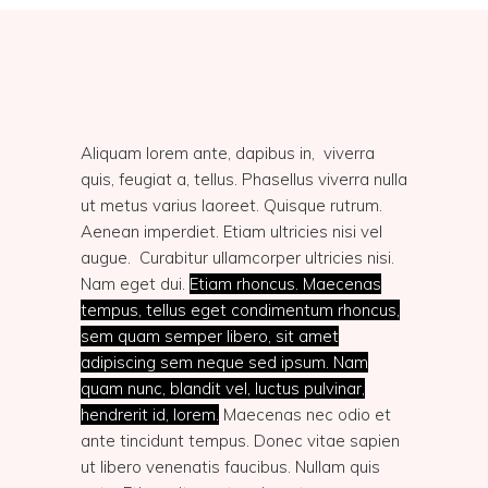
Aliquam lorem ante, dapibus in,
viverra
quis, feugiat a, tellus. Phasellus viverra nulla
ut metus varius laoreet. Quisque rutrum.
Aenean imperdiet.
Etiam ultricies nisi vel
augue.
Curabitur ullamcorper ultricies nisi.
Nam eget dui.
Etiam rhoncus. Maecenas
tempus, tellus eget condimentum rhoncus,
sem quam semper libero, sit amet
adipiscing sem neque sed ipsum. Nam
quam nunc, blandit vel, luctus pulvinar,
hendrerit id, lorem.
Maecenas nec odio et
ante tincidunt tempus. Donec vitae sapien
ut libero venenatis faucibus. Nullam quis